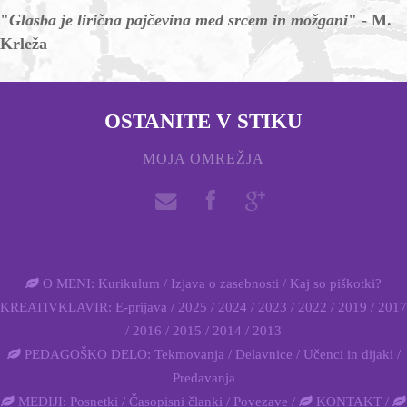
"
Glasba je lirična pajčevina med srcem in možgani
" - M.
Krleža
OSTANITE V STIKU
MOJA OMREŽJA
O MENI:
Kurikulum /
Izjava o zasebnosti
/
Kaj so piškotki?
KREATIVKLAVIR:
E-prijava
/
2025
/
2024
/
2023
/
2022
/
2019
/
2017
/
2016
/
2015
/
2014
/
2013
PEDAGOŠKO DELO:
Tekmovanja /
Delavnice
/
Učenci in dijaki
/
Predavanja
MEDIJI:
Posnetki
/
Časopisni članki
/
Povezave
/
KONTAKT
/