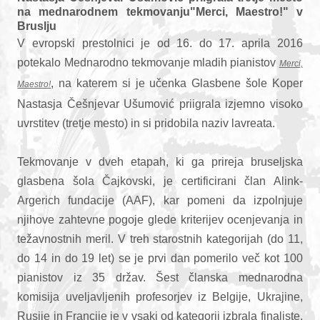
na mednarodnem tekmovanju"Merci, Maestro!" v
Bruslju
V evropski prestolnici je od 16. do 17. aprila 2016
potekalo Mednarodno tekmovanje mladih pianistov
Merci,
, na katerem si je učenka Glasbene šole Koper
Maestro!
Nastasja Češnjevar Ušumović priigrala izjemno visoko
uvrstitev (tretje mesto) in si pridobila naziv lavreata.
Tekmovanje v dveh etapah, ki ga prireja bruseljska
glasbena šola Čajkovski, je certificirani član Alink-
Argerich fundacije (AAF), kar pomeni da izpolnjuje
njihove zahtevne pogoje glede kriterijev ocenjevanja in
težavnostnih meril.
V treh starostnih kategorijah (do 11,
do 14 in do 19 let) se je prvi dan pomerilo več kot 100
pianistov iz 35 držav.
Šest članska mednarodna
komisija uveljavljenih profesorjev iz Belgije, Ukrajine,
Rusije in Francije je v vsaki od kategorij izbrala finaliste,