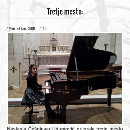
Tretje mesto:
+
-
/ Mon, 24 Dec, 2018
A
|
a
Nastasja Češnjevar Ušumović priigrala tretje mesto