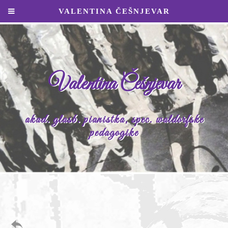
VALENTINA ČEŠNJEVAR
Valentina Češnjevar
akad. glasb. pianistka, spec. waldorfske
pedagogike