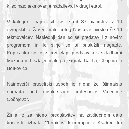
ki so nato tekmovanje nadaljevali v drugi etapi.
V kategoriji najmlajših se je od 37 pianistov iz 19
evropskih držav v finale poleg Nastasje uvrstilo še 14
tekmovalcev. Naslednji dan so se predstavili z novim
programom in le štirje so si prislužili nagrade.
Koprčanka se je v prvi etapi predstavila s skladbami
Mozarta in Liszta, v finalu pa je igrala Bacha, Chopina in
Berkoviča.
Najnovejši bruseljski uspeh je njena že štirinajsta
nagrada pod mentorstvom profesorice Valentine
Češnjevar.
Žirija je za njeno predstavitev na zaključnem gala
koncertu izbrala Chopinov Impromptu v As-duru ter